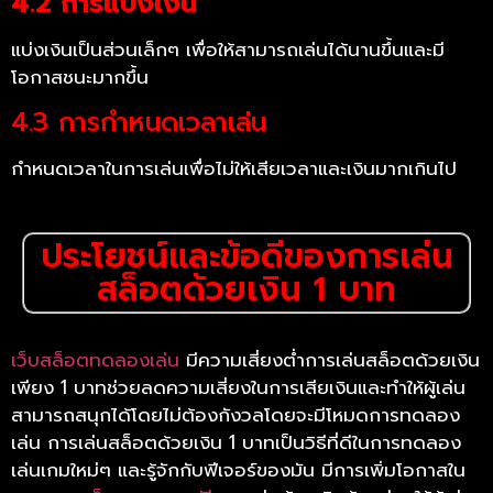
4.2
การแบ่งเงิน
แบ่งเงินเป็นส่วนเล็กๆ เพื่อให้สามารถเล่นได้นานขึ้นและมี
โอกาสชนะมากขึ้น
4.3 การกำหนดเวลาเล่น
กำหนดเวลาในการเล่นเพื่อไม่ให้เสียเวลาและเงินมากเกินไป
ประโยชน์และข้อดีของการเล่น
สล็อตด้วยเงิน 1 บาท
เว็บสล็อตทดลองเล่น
มีความเสี่ยงต่ำ
การเล่นสล็อตด้วยเงิน
เพียง
1
บาทช่วยลดความเสี่ยงในการเสียเงินและทำให้ผู้เล่น
สามารถสนุกได้โดยไม่ต้องกังวลโดยจะมีโหมด
การทดลอง
เล่น
การเล่นสล็อตด้วยเงิน
1
บาทเป็นวิธีที่ดีในการทดลอง
เล่นเกมใหม่ๆ และรู้จักกับฟีเจอร์ของมัน มี
การเพิ่มโอกาสใน