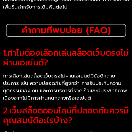
เพิ่มขึ้นสำหรับการเดิมพันต่อไป
คำถามที่พบบ่อย (FAQ)
1.ทำไมต้องเลือกเล่นสล็อตเว็บตรงไม่
ผ่านเอเย่นต์?
การเลือกเล่นสล็อตเว็บตรงไม่ผ่านเอเย่นต์มีข้อดีหลาย
ประการ เช่น ความปลอดภัยที่สูงกว่า การรับประกันความ
ยุติธรรมของเกม และการบริการที่รวดเร็วและมีประสิทธิภาพ
เนื่องจากไม่มีการผ่านคนกลางหรือเอเย่นต์
2.เว็บสล็อตออนไลน์ที่ปลอดภัยควรมี
คุณสมบัติอะไรบ้าง?