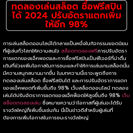
ทดลองเล่นสล็อต ซื้อฟรีสปิน
ได้ 2024 ปรับอัตราแตกเพิ่ม
ให้อีก 98%
การเล่นสล็อตออนไลน์ได้กลายเป็นหนึ่งในกิจกรรมยอดนิยม
ที่ผู้เล่นทั่วโลกให้ความสนใจ
สล็อตทดลองฟรี
การปรับอัตรา
การแตกของแจ็คพอตและการซื้อฟรีสปินเป็นฟีเจอร์ที่น่าตื่น
เต้นที่ช่วยเพิ่มโอกาสในการชนะและทำให้การเล่นเกมสล็อตนั้น
มีความสนุกสนานมากขึ้น ในบทความนี้เราจะพูดถึงการ
ทดลองเล่นสล็อต ซื้อฟรีสปินได้ และการปรับอัตราการแตก
ของแจ็คพอตที่เพิ่มขึ้นถึง
98%
เว็บสล็อตออนไลน์ ทดลอง
เล่นได้ปรับอัตราการแตกของแจ็คพ็อตให้สูงขึ้นถึง
98%
เว็บ
สล็อตทดลองเล่น
ซึ่งหมายความว่าโอกาสที่ผู้เล่นจะได้รับ
รางวัลใหญ่ก็เพิ่มขึ้นเช่นกัน นี่เป็นข่าวดีสำหรับผู้เล่นที่
ต้องการเพิ่มโอกาสในการชนะรางวัลใหญ่