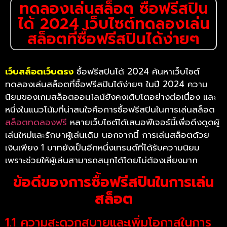
ทดลองเล่นสล็อต ซื้อฟรีสปิน
ได้ 2024 เว็บไซต์ทดลองเล่น
สล็อตที่ซื้อฟรีสปินได้ง่ายๆ
เว็บสล็อตเว็บตรง
ซื้อฟรีสปินได้
2024
ค้นหาเว็บไซต์
ทดลองเล่นสล็อตที่ซื้อฟรีสปินได้ง่ายๆ
ในปี
2024
ความ
นิยมของเกมสล็อตออนไลน์ยังคงเติบโตอย่างต่อเนื่อง และ
หนึ่งในแนวโน้มที่น่าสนใจคือการซื้อฟรีสปินในการเล่นสล็อต
สล็อตทดลองฟรี
หลายเว็บไซต์ได้เสนอฟีเจอร์นี้เพื่อดึงดูดผู้
เล่นใหม่และรักษาผู้เล่นเดิม นอกจากนี้ การเล่นสล็อตด้วย
เงินเพียง
1
บาทยังเป็นอีกหนึ่งเทรนด์ที่ได้รับความนิยม
เพราะช่วยให้ผู้เล่นสามารถสนุกได้โดยไม่ต้องเสี่ยงมาก
ข้อดีของการซื้อฟรีสปินในการเล่น
สล็อต
1.1 ความสะดวกสบายและเพิ่มโอกาสในการ