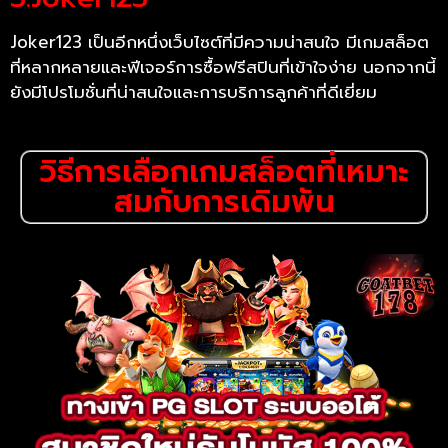
Joker123
เป็นอีกหนึ่งเว็บไซต์ที่มีความน่าสนใจ มีเกมสล็อต
ที่หลากหลายและฟีเจอร์การซื้อฟรีสปินที่เข้าใจง่าย นอกจากนี้
ยังมีโปรโมชั่นที่น่าสนใจและการบริการลูกค้าที่ดีเยี่ยม
วิธีการเลือกเกมสล็อตที่เหมาะ
สมกับการเดิมพัน