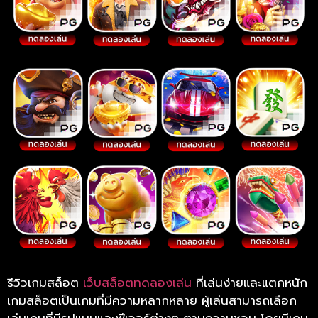
รีวิวเกมสล็อต
เว็บสล็อตทดลองเล่น
ที่เล่นง่ายและแตกหนัก
เกมสล็อตเป็นเกมที่มีความหลากหลาย ผู้เล่นสามารถเลือก