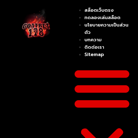
สล็อตเว็บตรง
ทดลองเล่นสล็อต
นโยบายความเป็นส่วน
ตัว
บทความ
ติดต่อเรา
Sitemap