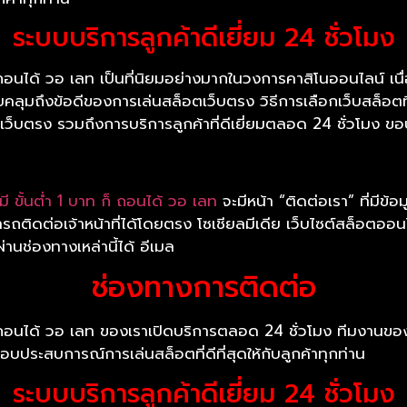
ระบบบริการลูกค้าดีเยี่ยม 24 ชั่วโมง
ถอนได้ วอ เลท เป็นที่นิยมอย่างมากในวงการคาสิโนออนไลน์ เนื่อ
ถึงข้อดีของการเล่นสล็อตเว็บตรง วิธีการเลือกเว็บสล็อตที่ด
เว็บตรง รวมถึงการบริการลูกค้าที่ดีเยี่ยมตลอด 24 ชั่วโมง ขอ
ี ขั้นต่ำ 1 บาท ก็ ถอนได้ วอ เลท
จะมีหน้า “ติดต่อเรา” ที่มีข้อ
รถติดต่อเจ้าหน้าที่ได้โดยตรง โซเชียลมีเดีย เว็บไซต์สล็อตออนไ
านช่องทางเหล่านี้ได้ อีเมล
ช่องทางการติดต่อ
็ ถอนได้ วอ เลท ของเราเปิดบริการตลอด 24 ชั่วโมง ทีมงานของเ
ะมอบประสบการณ์การเล่นสล็อตที่ดีที่สุดให้กับลูกค้าทุกท่าน
ระบบบริการลูกค้าดีเยี่ยม 24 ชั่วโมง