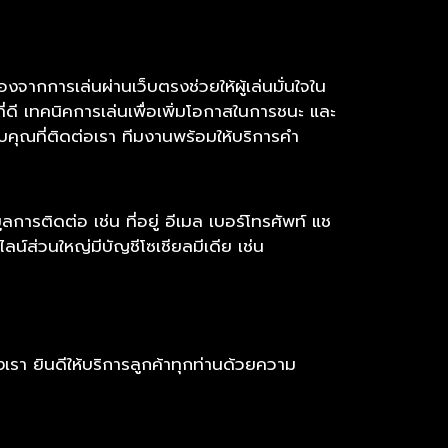
งจากการเล่นผ่านเว็บตรงช่วยให้ผู้เล่นมั่นใจใน
ี เทคนิคการเล่นเพื่อเพิ่มโอกาสในการชนะ และ
บคุณที่ติดต่อเรา ทีมงานพร้อมให้บริการคำ
มูลการติดต่อ เช่น ที่อยู่ อีเมล เบอร์โทรศัพท์ แช
ลน์ส่วนใหญ่มีบัญชีโซเชียลมีเดีย เช่น
รา ยินดีให้บริการลูกค้าทุกท่านด้วยความ