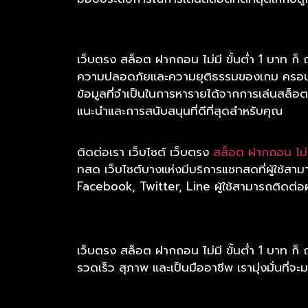
เว็บตรง สล็อต ฝากถอน ไม่มี ขั้นต่ำ 1 บาท ก็ 
ความปลอดภัยและความยุติธรรมของเกม ครอบคลุม
ข้อมูลที่จำเป็นในการหารายได้จากการเล่นสล็อต
แนะนำและการสนับสนุนที่ดีที่สุดสำหรับคุณ
ติดต่อเรา เว็บไซต์ เว็บตรง
สล็อต ฝากถอน ไม่ม
ทสด เว็บไซต์บางแห่งมีบริการแชทสดที่ผู้ใช้สามา
Facebook, Twitter, Line ผู้ใช้สามารถติดต่อผ่
เว็บตรง สล็อต ฝากถอน ไม่มี ขั้นต่ำ 1 บาท ก
รวดเร็ว สุภาพ และเป็นมืออาชีพ เรามุ่งมั่นที่จ