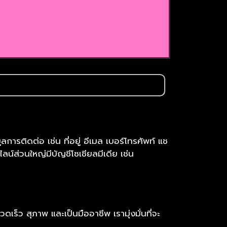
มูลการติดต่อ เช่น ที่อยู่ อีเมล เบอร์โทรศัพท์ แช
ลน์ส่วนใหญ่มีบัญชีโซเชียลมีเดีย เช่น
ร็ว สุภาพ และเป็นมืออาชีพ เรามุ่งมั่นที่จะ