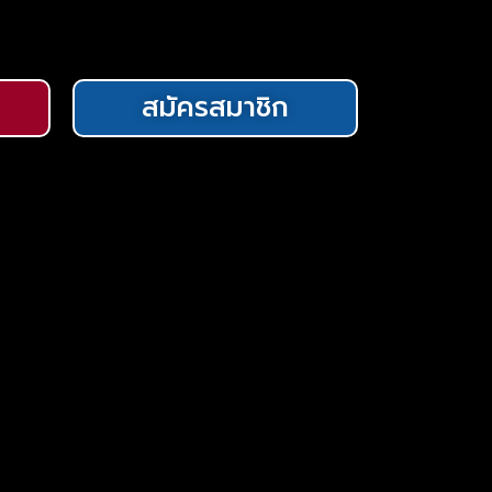
สมัครสมาชิก